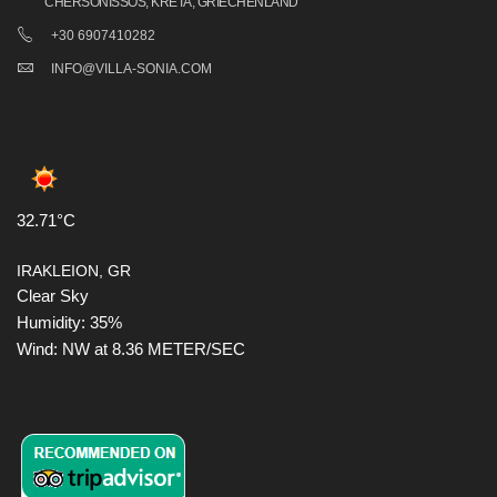
CHERSONISSOS, KRETA, GRIECHENLAND
+30 6907410282
INFO@VILLA-SONIA.COM
32.71°C
IRAKLEION, GR
Clear Sky
Humidity: 35%
Wind: NW at 8.36 METER/SEC