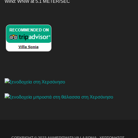
Wind: WNW at 5.1 METER/SEC