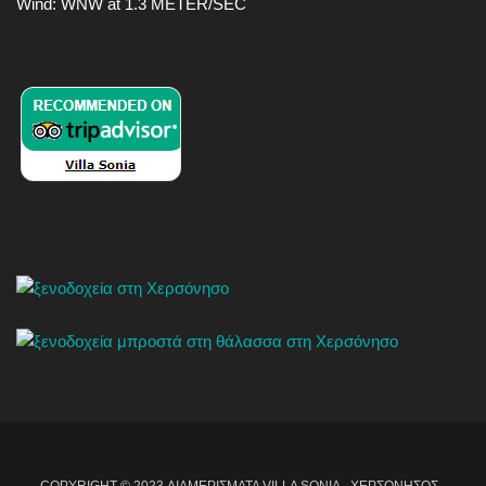
Wind: WNW at 1.3 METER/SEC