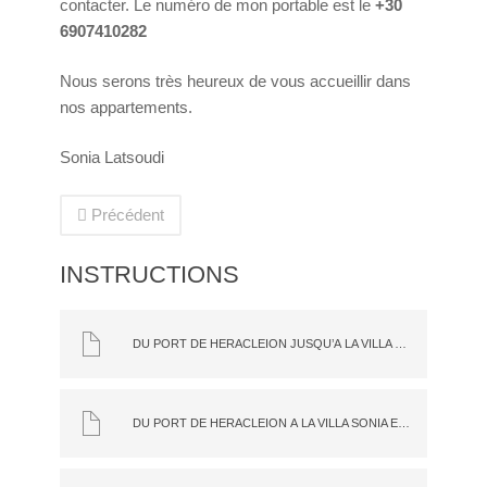
contacter. Le numéro de mon portable est le
+30
6907410282
Nous serons très heureux de vous accueillir dans
nos appartements.
Sonia Latsoudi
Précédent
INSTRUCTIONS
DU PORT DE HÉRACLEION JUSQU’À LA VILLA SONIA EN VOITURE
DU PORT DE HÉRACLEION À LA VILLA SONIA EN BUS